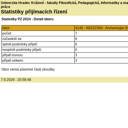
Univerzita Hradec Králové - fakulty Filozofická, Pedagogická, Informatiky a 
práce
Statistiky přijímacích řízení
Statistiky PZ 2024 - Detail oboru
obor:
4140 - N022239A - Archeologie (
počet:
7
zúčastnili se:
6
splnili podmínky přijetí:
6
nesplnili podmínky přijetí:
0
přijatí rovnou:
3
přijatí celkem:
3
Obor nemá písemné části zkoušky.
7.8.2026 - 20:58:48