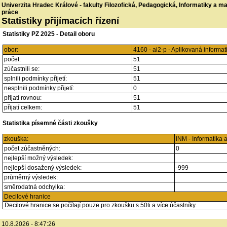
Univerzita Hradec Králové - fakulty Filozofická, Pedagogická, Informatiky a 
práce
Statistiky přijímacích řízení
Statistiky PZ 2025 - Detail oboru
obor:
4160 - ai2-p - Aplikovaná inform
počet:
51
zúčastnili se:
51
splnili podmínky přijetí:
51
nesplnili podmínky přijetí:
0
přijatí rovnou:
51
přijatí celkem:
51
Statistika písemné části zkoušky
zkouška:
INM - Informatika 
počet zúčastněných:
0
nejlepší možný výsledek:
nejlepší dosažený výsledek:
-999
průměrný výsledek:
směrodatná odchylka:
Decilové hranice
Decilové hranice se počítají pouze pro zkoušku s 50ti a více účastníky.
10.8.2026 - 8:47:26