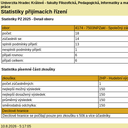
Univerzita Hradec Králové - fakulty Filozofická, Pedagogická, Informatiky a 
práce
Statistiky přijímacích řízení
Statistiky PZ 2025 - Detail oboru
obor:
4174 - 7503NPZakl - Společný zá
počet:
18
zúčastnili se:
14
splnili podmínky přijetí:
13
nesplnili podmínky přijetí:
1
přijatí rovnou:
6
přijatí celkem:
6
Statistika písemné části zkoušky
zkouška:
2HP - Hudební vý
počet zúčastněných:
1
nejlepší možný výsledek:
150
nejlepší dosažený výsledek:
150
průměrný výsledek:
150
směrodatná odchylka:
150
Decilové hranice
Decilové hranice se počítají pouze pro zkoušku s 50ti a více účastníky.
10.8.2026 - 5:17:05