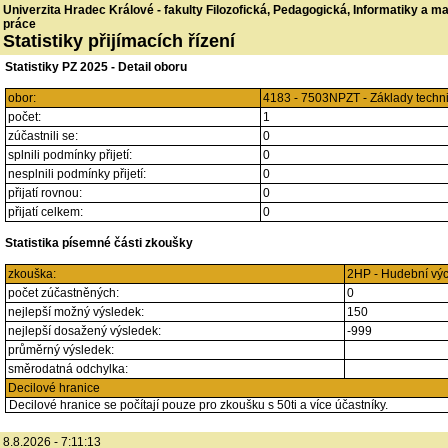
Univerzita Hradec Králové - fakulty Filozofická, Pedagogická, Informatiky a 
práce
Statistiky přijímacích řízení
Statistiky PZ 2025 - Detail oboru
obor:
4183 - 7503NPZT - Základy techn
počet:
1
zúčastnili se:
0
splnili podmínky přijetí:
0
nesplnili podmínky přijetí:
0
přijatí rovnou:
0
přijatí celkem:
0
Statistika písemné části zkoušky
zkouška:
2HP - Hudební vý
počet zúčastněných:
0
nejlepší možný výsledek:
150
nejlepší dosažený výsledek:
-999
průměrný výsledek:
směrodatná odchylka:
Decilové hranice
Decilové hranice se počítají pouze pro zkoušku s 50ti a více účastníky.
8.8.2026 - 7:11:13