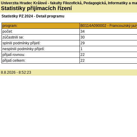
Univerzita Hradec Králové - fakulty Filozofická, Pedagogická, Informatiky a 
Statistiky přijímacích řízení
Statistiky PZ 2024 - Detail programu
program:
B0114A090002 - Francouzský jazy
počet:
34
zúčastnili se:
30
splnili podmínky přijetí:
29
nesplnili podmínky přijetí:
1
přijatí rovnou:
22
přijatí celkem:
22
8.8.2026 - 8:52:23