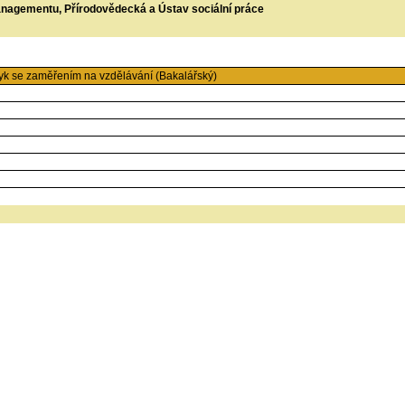
managementu, Přírodovědecká a Ústav sociální práce
k se zaměřením na vzdělávání (Bakalářský)