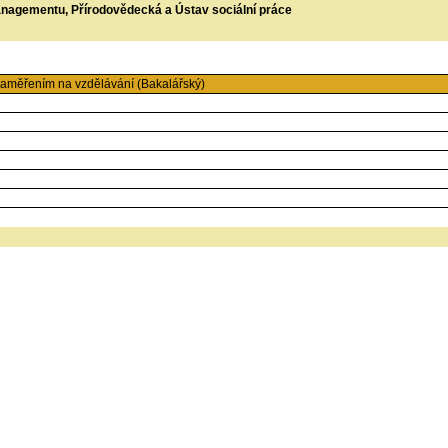
managementu, Přírodovědecká a Ústav sociální práce
aměřením na vzdělávání (Bakalářský)