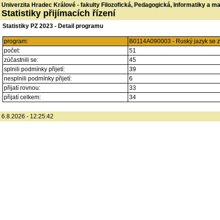
Univerzita Hradec Králové - fakulty Filozofická, Pedagogická, Informatiky a 
Statistiky přijímacích řízení
Statistiky PZ 2023 - Detail programu
program:
B0114A090003 - Ruský jazyk se z
počet:
51
zúčastnili se:
45
splnili podmínky přijetí:
39
nesplnili podmínky přijetí:
6
přijatí rovnou:
33
přijatí celkem:
34
6.8.2026 - 12:25:42