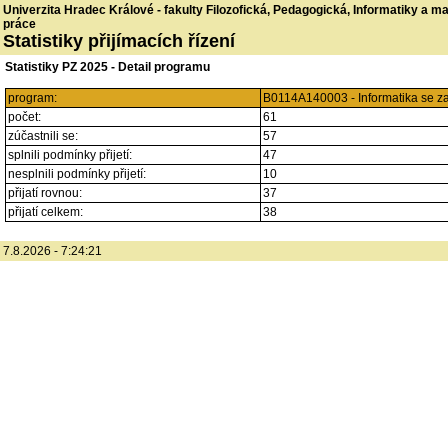
Univerzita Hradec Králové - fakulty Filozofická, Pedagogická, Informatiky a 
práce
Statistiky přijímacích řízení
Statistiky PZ 2025 - Detail programu
program:
B0114A140003 - Informatika se z
počet:
61
zúčastnili se:
57
splnili podmínky přijetí:
47
nesplnili podmínky přijetí:
10
přijatí rovnou:
37
přijatí celkem:
38
7.8.2026 - 7:24:21