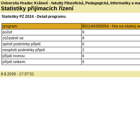
Univerzita Hradec Králové - fakulty Filozofická, Pedagogická, Informatiky a 
Statistiky přijímacích řízení
Statistiky PZ 2024 - Detail programu
program:
B0114A300054 - Hra na nástroj s
počet:
9
zúčastnili se:
8
splnili podmínky přijetí:
6
nesplnili podmínky přijetí:
2
přijatí rovnou:
6
přijatí celkem:
6
8.8.2026 - 17:37:51