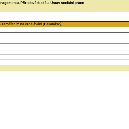
managementu, Přírodovědecká a Ústav sociální práce
e zaměřením na vzdělávání (Bakalářský)