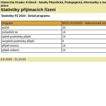
Univerzita Hradec Králové - fakulty Filozofická, Pedagogická, Informatiky a 
práce
Statistiky přijímacích řízení
Statistiky PZ 2024 - Detail programu
program:
B0221A100009 - Náboženská výc
počet:
20
zúčastnili se:
14
splnili podmínky přijetí:
14
nesplnili podmínky přijetí:
0
přijatí rovnou:
14
přijatí celkem:
14
8.8.2026 - 21:14:03