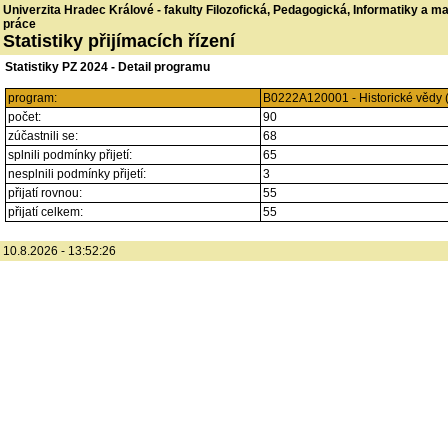
Univerzita Hradec Králové - fakulty Filozofická, Pedagogická, Informatiky a 
práce
Statistiky přijímacích řízení
Statistiky PZ 2024 - Detail programu
program:
B0222A120001 - Historické vědy 
počet:
90
zúčastnili se:
68
splnili podmínky přijetí:
65
nesplnili podmínky přijetí:
3
přijatí rovnou:
55
přijatí celkem:
55
10.8.2026 - 13:52:26