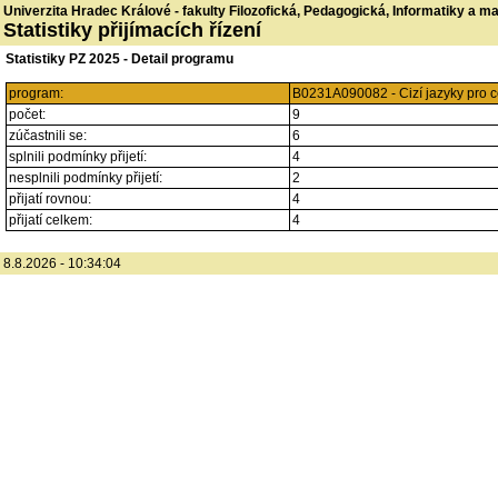
Univerzita Hradec Králové - fakulty Filozofická, Pedagogická, Informatiky a 
Statistiky přijímacích řízení
Statistiky PZ 2025 - Detail programu
program:
B0231A090082 - Cizí jazyky pro ce
počet:
9
zúčastnili se:
6
splnili podmínky přijetí:
4
nesplnili podmínky přijetí:
2
přijatí rovnou:
4
přijatí celkem:
4
8.8.2026 - 10:34:04