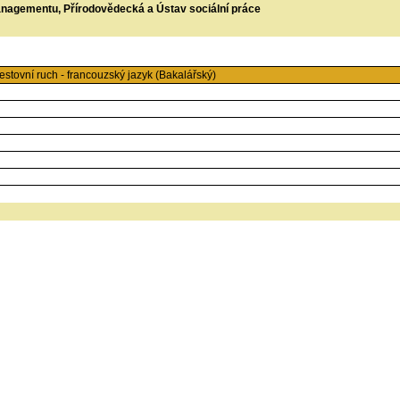
managementu, Přírodovědecká a Ústav sociální práce
stovní ruch - francouzský jazyk (Bakalářský)