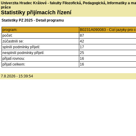
Univerzita Hradec Králové - fakulty Filozofická, Pedagogická, Informatiky a 
práce
Statistiky přijímacích řízení
Statistiky PZ 2025 - Detail programu
program:
B0231A090083 - Cizí jazyky pro ce
počet:
87
zúčastnili se:
42
splnili podmínky přijetí:
17
nesplnili podmínky přijetí:
25
přijatí rovnou:
16
přijatí celkem:
16
7.8.2026 - 15:39:54