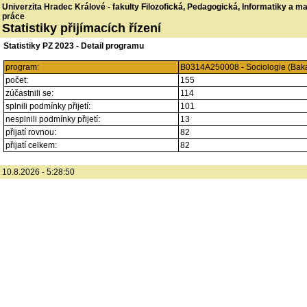
Univerzita Hradec Králové - fakulty Filozofická, Pedagogická, Informatiky a 
práce
Statistiky přijímacích řízení
Statistiky PZ 2023 - Detail programu
program:
B0314A250008 - Sociologie (Baka
počet:
155
zúčastnili se:
114
splnili podmínky přijetí:
101
nesplnili podmínky přijetí:
13
přijatí rovnou:
82
přijatí celkem:
82
10.8.2026 - 5:28:50