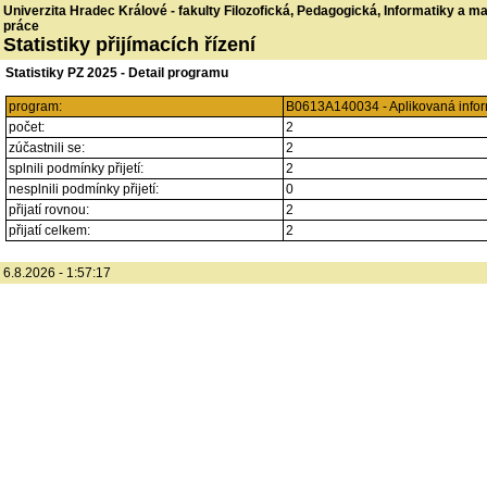
Univerzita Hradec Králové - fakulty Filozofická, Pedagogická, Informatiky a 
práce
Statistiky přijímacích řízení
Statistiky PZ 2025 - Detail programu
program:
B0613A140034 - Aplikovaná infor
počet:
2
zúčastnili se:
2
splnili podmínky přijetí:
2
nesplnili podmínky přijetí:
0
přijatí rovnou:
2
přijatí celkem:
2
6.8.2026 - 1:57:17