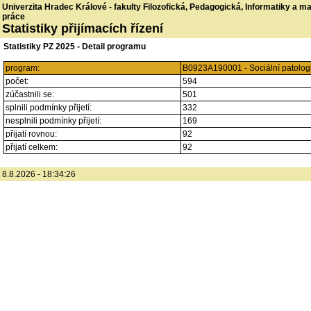
Univerzita Hradec Králové - fakulty Filozofická, Pedagogická, Informatiky a 
práce
Statistiky přijímacích řízení
Statistiky PZ 2025 - Detail programu
program:
B0923A190001 - Sociální patologi
počet:
594
zúčastnili se:
501
splnili podmínky přijetí:
332
nesplnili podmínky přijetí:
169
přijatí rovnou:
92
přijatí celkem:
92
8.8.2026 - 18:34:26