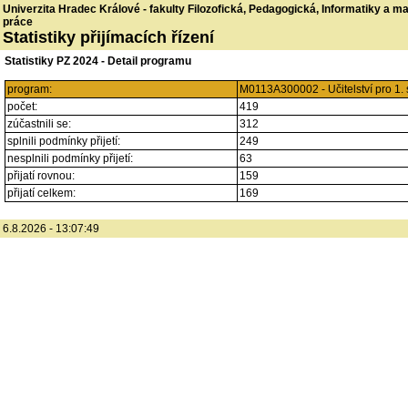
Univerzita Hradec Králové - fakulty Filozofická, Pedagogická, Informatiky a 
práce
Statistiky přijímacích řízení
Statistiky PZ 2024 - Detail programu
program:
M0113A300002 - Učitelství pro 1. 
počet:
419
zúčastnili se:
312
splnili podmínky přijetí:
249
nesplnili podmínky přijetí:
63
přijatí rovnou:
159
přijatí celkem:
169
6.8.2026 - 13:07:49