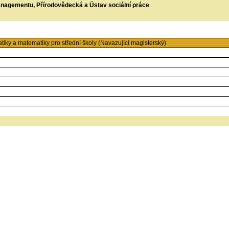
managementu, Přírodovědecká a Ústav sociální práce
tiky a matematiky pro střední školy (Navazující magisterský)