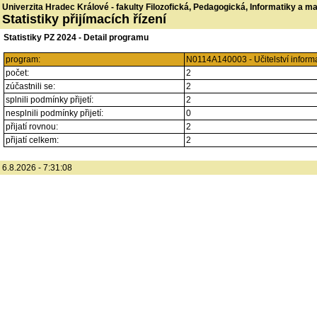
Univerzita Hradec Králové - fakulty Filozofická, Pedagogická, Informatiky a 
Statistiky přijímacích řízení
Statistiky PZ 2024 - Detail programu
program:
N0114A140003 - Učitelství informa
počet:
2
zúčastnili se:
2
splnili podmínky přijetí:
2
nesplnili podmínky přijetí:
0
přijatí rovnou:
2
přijatí celkem:
2
6.8.2026 - 7:31:08