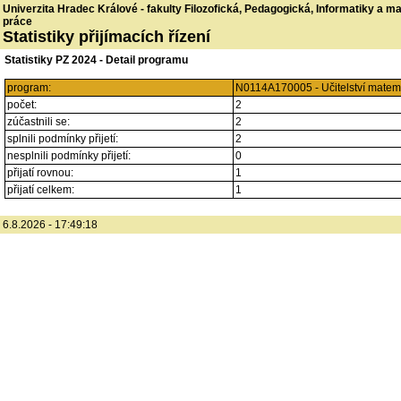
Univerzita Hradec Králové - fakulty Filozofická, Pedagogická, Informatiky a 
práce
Statistiky přijímacích řízení
Statistiky PZ 2024 - Detail programu
program:
N0114A170005 - Učitelství matemat
počet:
2
zúčastnili se:
2
splnili podmínky přijetí:
2
nesplnili podmínky přijetí:
0
přijatí rovnou:
1
přijatí celkem:
1
6.8.2026 - 17:49:18