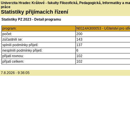
Univerzita Hradec Králové - fakulty Filozofická, Pedagogická, Informatiky a 
práce
Statistiky přijímacích řízení
Statistiky PZ 2023 - Detail programu
program:
N0114A300053 - Učitelství pro stř
počet:
200
zúčastnili se:
143
splnili podmínky přijetí:
137
nesplnili podmínky přijetí:
6
přijatí rovnou:
102
přijatí celkem:
102
7.8.2026 - 9:36:05