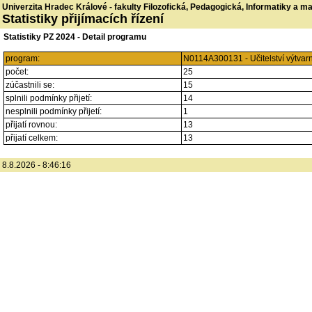
Univerzita Hradec Králové - fakulty Filozofická, Pedagogická, Informatiky a 
Statistiky přijímacích řízení
Statistiky PZ 2024 - Detail programu
program:
N0114A300131 - Učitelství výtvar
počet:
25
zúčastnili se:
15
splnili podmínky přijetí:
14
nesplnili podmínky přijetí:
1
přijatí rovnou:
13
přijatí celkem:
13
8.8.2026 - 8:46:16