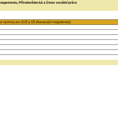
managementu, Přírodovědecká a Ústav sociální práce
né výchovy pro ZUŠ a SŠ (Navazující magisterský)