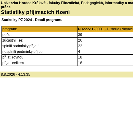
Univerzita Hradec Králové - fakulty Filozofická, Pedagogická, Informatiky a 
práce
Statistiky přijímacích řízení
Statistiky PZ 2024 - Detail programu
program:
N0222A120001 - Historie (Navazuj
počet:
39
zúčastnili se:
26
splnili podmínky přijetí:
22
nesplnili podmínky přijetí:
4
přijatí rovnou:
18
přijatí celkem:
18
8.8.2026 - 4:13:35