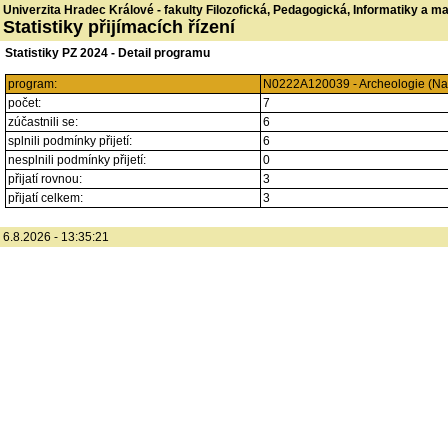
Univerzita Hradec Králové - fakulty Filozofická, Pedagogická, Informatiky a 
Statistiky přijímacích řízení
Statistiky PZ 2024 - Detail programu
program:
N0222A120039 - Archeologie (Nav
počet:
7
zúčastnili se:
6
splnili podmínky přijetí:
6
nesplnili podmínky přijetí:
0
přijatí rovnou:
3
přijatí celkem:
3
6.8.2026 - 13:35:21