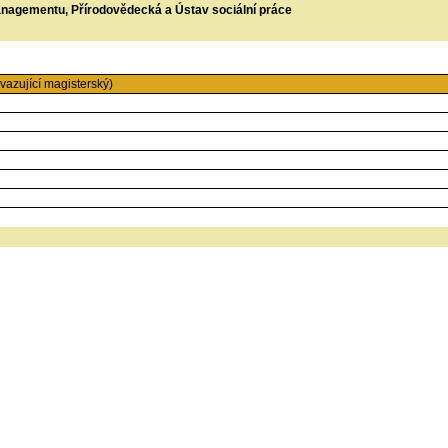
managementu, Přírodovědecká a Ústav sociální práce
azující magisterský)