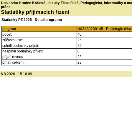
Univerzita Hradec Králové - fakulty Filozofická, Pedagogická, Informatiky a 
práce
Statistiky přijímacích řízení
Statistiky PZ 2025 - Detail programu
program:
N0312A200145 - Politologie (Nava
počet:
40
zúčastnili se:
25
splnili podmínky přijetí:
25
nesplnili podmínky přijetí:
0
přijatí rovnou:
23
přijatí celkem:
23
6.8.2026 - 15:16:09