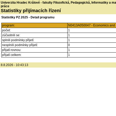
Univerzita Hradec Králové - fakulty Filozofická, Pedagogická, Informatiky a 
práce
Statistiky přijímacích řízení
Statistiky PZ 2025 - Detail programu
program:
N0413A050047 - Economics and M
počet:
1
zúčastnili se:
1
splnili podmínky přijetí:
1
nesplnili podmínky přijetí:
0
přijatí rovnou:
1
přijatí celkem:
1
8.8.2026 - 10:43:13