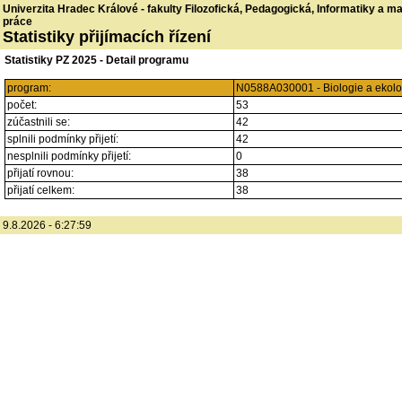
Univerzita Hradec Králové - fakulty Filozofická, Pedagogická, Informatiky a 
práce
Statistiky přijímacích řízení
Statistiky PZ 2025 - Detail programu
program:
N0588A030001 - Biologie a ekolog
počet:
53
zúčastnili se:
42
splnili podmínky přijetí:
42
nesplnili podmínky přijetí:
0
přijatí rovnou:
38
přijatí celkem:
38
9.8.2026 - 6:27:59