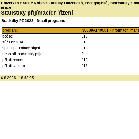
Univerzita Hradec Králové - fakulty Filozofická, Pedagogická, Informatiky a 
práce
Statistiky přijímacích řízení
Statistiky PZ 2023 - Detail programu
program:
N0688A140001 - Informační mana
počet:
113
zúčastnili se:
113
splnili podmínky přijetí:
113
nesplnili podmínky přijetí:
0
přijatí rovnou:
113
přijatí celkem:
113
6.8.2026 - 18:53:05