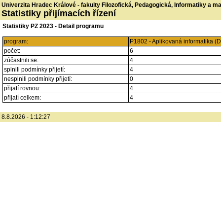
Univerzita Hradec Králové - fakulty Filozofická, Pedagogická, Informatiky a 
Statistiky přijímacích řízení
Statistiky PZ 2023 - Detail programu
program:
P1802 - Aplikovaná informatika (D
počet:
6
zúčastnili se:
4
splnili podmínky přijetí:
4
nesplnili podmínky přijetí:
0
přijatí rovnou:
4
přijatí celkem:
4
8.8.2026 - 1:12:27