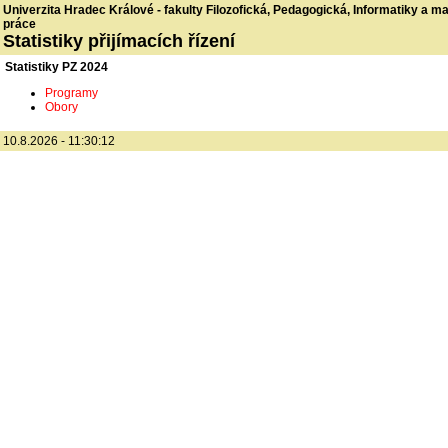
Univerzita Hradec Králové - fakulty Filozofická, Pedagogická, Informatiky a 
práce
Statistiky přijímacích řízení
Statistiky PZ 2024
Programy
Obory
10.8.2026 - 11:30:12