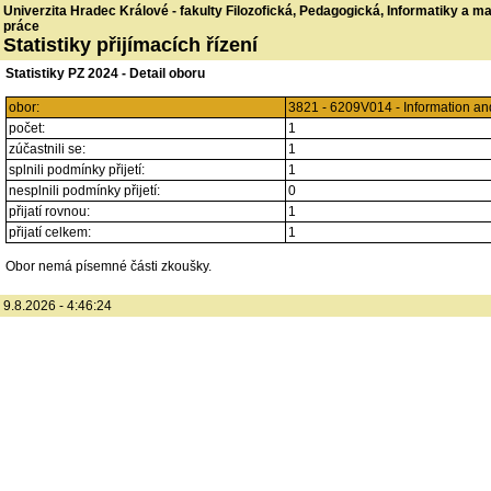
Univerzita Hradec Králové - fakulty Filozofická, Pedagogická, Informatiky a 
práce
Statistiky přijímacích řízení
Statistiky PZ 2024 - Detail oboru
obor:
3821 - 6209V014 - Information 
počet:
1
zúčastnili se:
1
splnili podmínky přijetí:
1
nesplnili podmínky přijetí:
0
přijatí rovnou:
1
přijatí celkem:
1
Obor nemá písemné části zkoušky.
9.8.2026 - 4:46:24