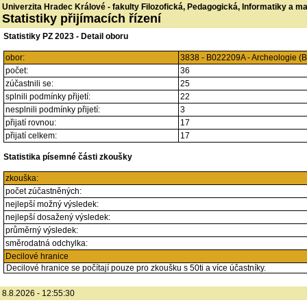
Univerzita Hradec Králové - fakulty Filozofická, Pedagogická, Informatiky a 
Statistiky přijímacích řízení
Statistiky PZ 2023 - Detail oboru
obor:
3838 - B022209A - Archeologie (
počet:
36
zúčastnili se:
25
splnili podmínky přijetí:
22
nesplnili podmínky přijetí:
3
přijatí rovnou:
17
přijatí celkem:
17
Statistika písemné části zkoušky
zkouška:
počet zúčastněných:
nejlepší možný výsledek:
nejlepší dosažený výsledek:
průměrný výsledek:
směrodatná odchylka:
Decilové hranice
Decilové hranice se počítají pouze pro zkoušku s 50ti a více účastníky.
8.8.2026 - 12:55:30