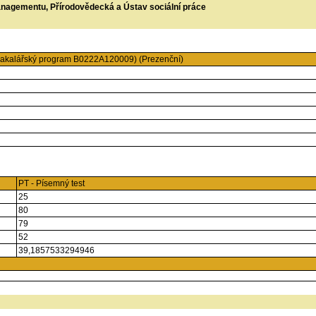
managementu, Přírodovědecká a Ústav sociální práce
Bakalářský program B0222A120009) (Prezenční)
PT - Písemný test
25
80
79
52
39,1857533294946