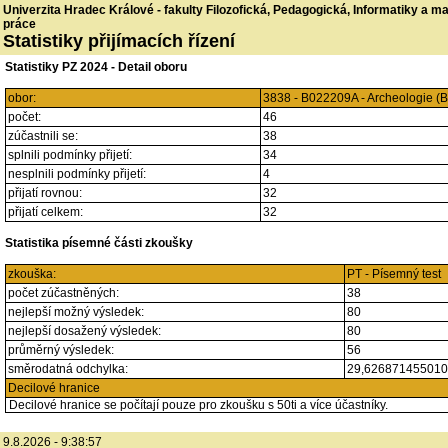
Univerzita Hradec Králové - fakulty Filozofická, Pedagogická, Informatiky a 
práce
Statistiky přijímacích řízení
Statistiky PZ 2024 - Detail oboru
obor:
3838 - B022209A - Archeologie (
počet:
46
zúčastnili se:
38
splnili podmínky přijetí:
34
nesplnili podmínky přijetí:
4
přijatí rovnou:
32
přijatí celkem:
32
Statistika písemné části zkoušky
zkouška:
PT - Písemný test
počet zúčastněných:
38
nejlepší možný výsledek:
80
nejlepší dosažený výsledek:
80
průměrný výsledek:
56
směrodatná odchylka:
29,62687145501
Decilové hranice
Decilové hranice se počítají pouze pro zkoušku s 50ti a více účastníky.
9.8.2026 - 9:38:57