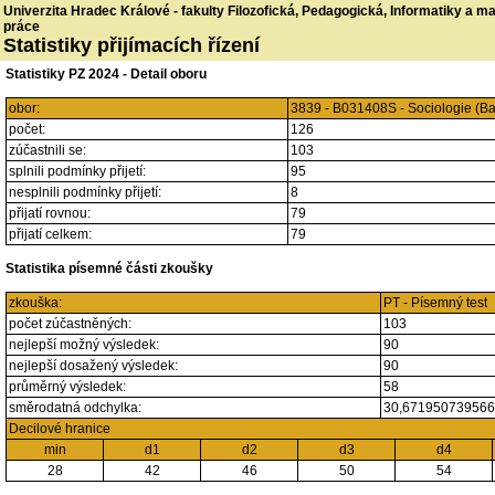
Univerzita Hradec Králové - fakulty Filozofická, Pedagogická, Informatiky a 
práce
Statistiky přijímacích řízení
Statistiky PZ 2024 - Detail oboru
obor:
3839 - B031408S - Sociologie (B
počet:
126
zúčastnili se:
103
splnili podmínky přijetí:
95
nesplnili podmínky přijetí:
8
přijatí rovnou:
79
přijatí celkem:
79
Statistika písemné části zkoušky
zkouška:
PT - Písemný test
počet zúčastněných:
103
nejlepší možný výsledek:
90
nejlepší dosažený výsledek:
90
průměrný výsledek:
58
směrodatná odchylka:
30,67195073956
Decilové hranice
min
d1
d2
d3
d4
28
42
46
50
54