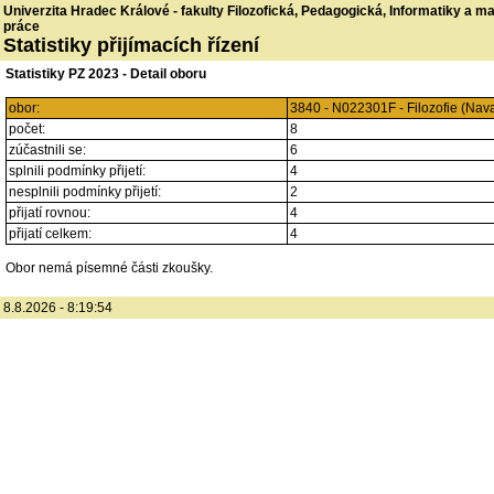
Univerzita Hradec Králové - fakulty Filozofická, Pedagogická, Informatiky a 
práce
Statistiky přijímacích řízení
Statistiky PZ 2023 - Detail oboru
obor:
3840 - N022301F - Filozofie (Na
počet:
8
zúčastnili se:
6
splnili podmínky přijetí:
4
nesplnili podmínky přijetí:
2
přijatí rovnou:
4
přijatí celkem:
4
Obor nemá písemné části zkoušky.
8.8.2026 - 8:19:54