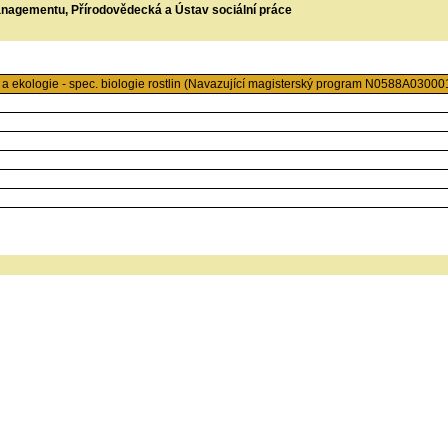
managementu, Přírodovědecká a Ústav sociální práce
 ekologie - spec. biologie rostlin (Navazující magisterský program N0588A030001