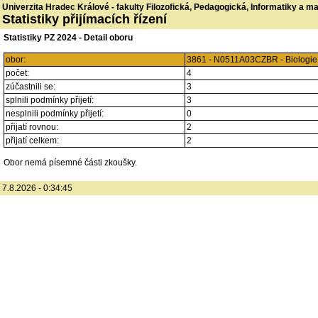
Univerzita Hradec Králové - fakulty Filozofická, Pedagogická, Informatiky a 
Statistiky přijímacích řízení
Statistiky PZ 2024 - Detail oboru
obor:
3861 - N0511A03CZBR - Biologie a
počet:
4
zúčastnili se:
3
splnili podmínky přijetí:
3
nesplnili podmínky přijetí:
0
přijatí rovnou:
2
přijatí celkem:
2
Obor nemá písemné části zkoušky.
7.8.2026 - 0:34:45