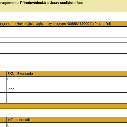
managementu, Přírodovědecká a Ústav sociální práce
nagement (Navazující magisterský program N0688A140001) (Prezenční)
EKN - Ekonomie
0
-999
INF - Informatika
0