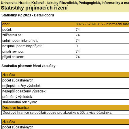
Univerzita Hradec Králové - fakulty Filozofická, Pedagogická, Informatiky a 
Statistiky přijímacích řízení
Statistiky PZ 2023 - Detail oboru
obor:
3876 - 6209T015 - Informační ma
počet:
74
zúčastnili se:
74
splnili podmínky přijetí:
74
nesplnili podmínky přijetí:
0
přijatí rovnou:
74
přijatí celkem:
74
Statistika písemné části zkoušky
zkouška:
počet zúčastněných:
nejlepší možný výsledek:
nejlepší dosažený výsledek:
průměrný výsledek:
směrodatná odchylka:
Decilové hranice
Decilové hranice se počítají pouze pro zkoušku s 50ti a více účastníky.
zkouška:
počet zúčastněných: