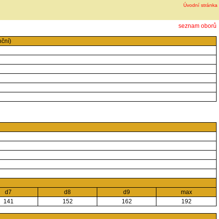
Úvodní stránka
seznam oborů
ční)
d7
d8
d9
max
141
152
162
192