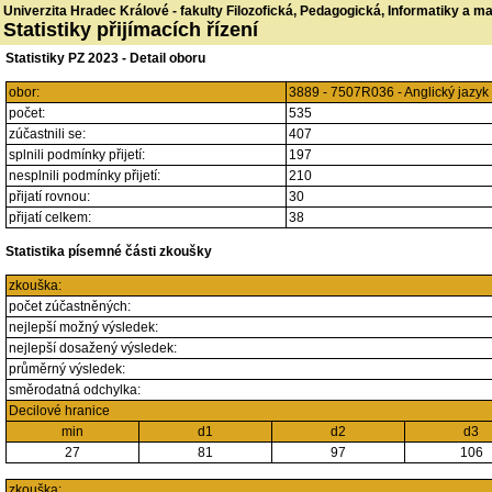
Univerzita Hradec Králové - fakulty Filozofická, Pedagogická, Informatiky a 
Statistiky přijímacích řízení
Statistiky PZ 2023 - Detail oboru
obor:
3889 - 7507R036 - Anglický jazy
počet:
535
zúčastnili se:
407
splnili podmínky přijetí:
197
nesplnili podmínky přijetí:
210
přijatí rovnou:
30
přijatí celkem:
38
Statistika písemné části zkoušky
zkouška:
počet zúčastněných:
nejlepší možný výsledek:
nejlepší dosažený výsledek:
průměrný výsledek:
směrodatná odchylka:
Decilové hranice
min
d1
d2
d3
27
81
97
106
zkouška: