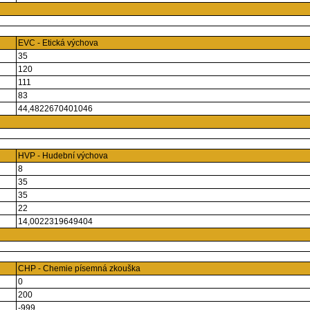
EVC - Etická výchova
35
120
111
83
44,4822670401046
HVP - Hudební výchova
8
35
35
22
14,0022319649404
CHP - Chemie písemná zkouška
0
200
-999