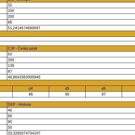
32
200
200
86
51,2414674680697
CJP - Český jazyk
63
200
139
87
46,8643363000946
d4
d5
d6
86
90
97
DEP - Historie
46
90
90
50
33,3285074734107