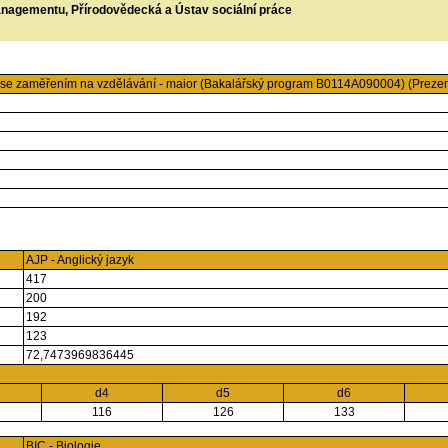
managementu, Přírodovědecká a Ústav sociální práce
k se zaměřením na vzdělávání - maior (Bakalářský program B0114A090004) (Prezen
AJP - Anglický jazyk
417
200
192
123
72,7473969836445
d4
d5
d6
116
126
133
BIC - Biologie