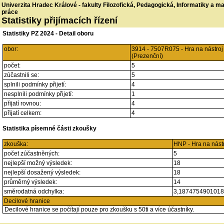
Univerzita Hradec Králové - fakulty Filozofická, Pedagogická, Informatiky a 
práce
Statistiky přijímacích řízení
Statistiky PZ 2024 - Detail oboru
obor:
3914 - 7507R075 - Hra na nástro
(Prezenční)
počet:
5
zúčastnili se:
5
splnili podmínky přijetí:
4
nesplnili podmínky přijetí:
1
přijatí rovnou:
4
přijatí celkem:
4
Statistika písemné části zkoušky
zkouška:
HNP - Hra na nást
počet zúčastněných:
5
nejlepší možný výsledek:
18
nejlepší dosažený výsledek:
18
průměrný výsledek:
14
směrodatná odchylka:
3,187475490101
Decilové hranice
Decilové hranice se počítají pouze pro zkoušku s 50ti a více účastníky.