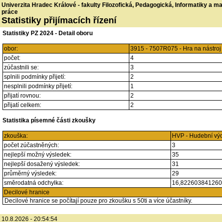
Univerzita Hradec Králové - fakulty Filozofická, Pedagogická, Informatiky a 
práce
Statistiky přijímacích řízení
Statistiky PZ 2024 - Detail oboru
obor:
3915 - 7507R075 - Hra na nástro
počet:
4
zúčastnili se:
3
splnili podmínky přijetí:
2
nesplnili podmínky přijetí:
1
přijatí rovnou:
2
přijatí celkem:
2
Statistika písemné části zkoušky
zkouška:
HVP - Hudební vý
počet zúčastněných:
3
nejlepší možný výsledek:
35
nejlepší dosažený výsledek:
31
průměrný výsledek:
29
směrodatná odchylka:
16,82260384126
Decilové hranice
Decilové hranice se počítají pouze pro zkoušku s 50ti a více účastníky.
10.8.2026 - 20:54:54