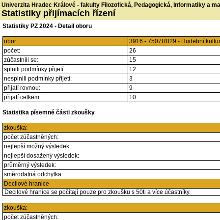
Univerzita Hradec Králové - fakulty Filozofická, Pedagogická, Informatiky a 
Statistiky přijímacích řízení
Statistiky PZ 2024 - Detail oboru
obor:
3916 - 7507R029 - Hudební kultu
počet:
26
zúčastnili se:
15
splnili podmínky přijetí:
12
nesplnili podmínky přijetí:
3
přijatí rovnou:
9
přijatí celkem:
10
Statistika písemné části zkoušky
zkouška:
počet zúčastněných:
nejlepší možný výsledek:
nejlepší dosažený výsledek:
průměrný výsledek:
směrodatná odchylka:
Decilové hranice
Decilové hranice se počítají pouze pro zkoušku s 50ti a více účastníky.
zkouška:
počet zúčastněných: