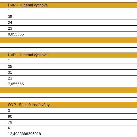
HVP - Hudební výchova
1
35
24
23
0,055556
HVP - Hudební výchova
1
35
31
23
7,055556
ONP - Společenské vědy
3
90
79
61
12,4988888395018