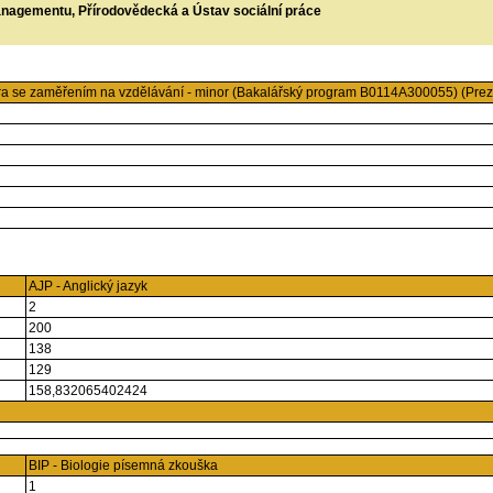
managementu, Přírodovědecká a Ústav sociální práce
ra se zaměřením na vzdělávání - minor (Bakalářský program B0114A300055) (Prez
AJP - Anglický jazyk
2
200
138
129
158,832065402424
BIP - Biologie písemná zkouška
1