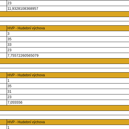
23
11,9328108368957
HVP - Hudební výchova
3
35
33
23
7,75572260565079
HVP - Hudební výchova
1
35
31
23
7,055556
HVP - Hudební výchova
1