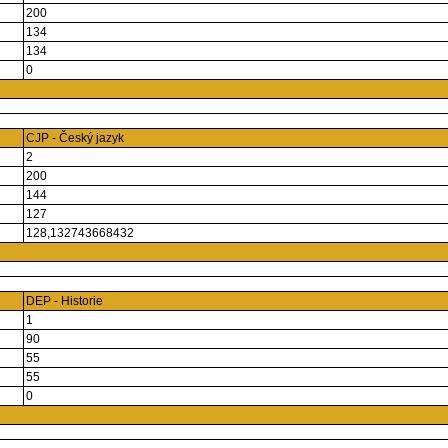
200
134
134
0
CJP - Český jazyk
2
200
144
127
128,132743668432
DEP - Historie
1
90
55
55
0