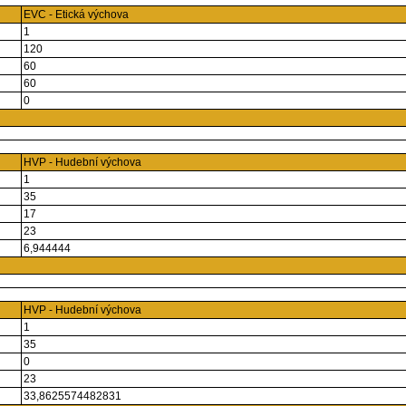
EVC - Etická výchova
1
120
60
60
0
HVP - Hudební výchova
1
35
17
23
6,944444
HVP - Hudební výchova
1
35
0
23
33,8625574482831