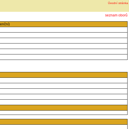
Úvodní stránka
seznam oborů
enční)