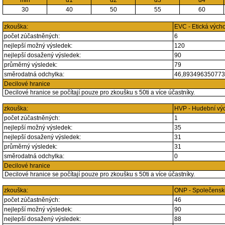
min
d1
d2
d3
d4
30
40
50
55
60
zkouška:
EVC - Etická vých
počet zúčastněných:
6
nejlepší možný výsledek:
120
nejlepší dosažený výsledek:
90
průměrný výsledek:
79
směrodatná odchylka:
46,89349635077
Decilové hranice
Decilové hranice se počítají pouze pro zkoušku s 50ti a více účastníky.
zkouška:
HVP - Hudební vý
počet zúčastněných:
1
nejlepší možný výsledek:
35
nejlepší dosažený výsledek:
31
průměrný výsledek:
31
směrodatná odchylka:
0
Decilové hranice
Decilové hranice se počítají pouze pro zkoušku s 50ti a více účastníky.
zkouška:
ONP - Společensk
počet zúčastněných:
46
nejlepší možný výsledek:
90
nejlepší dosažený výsledek:
88