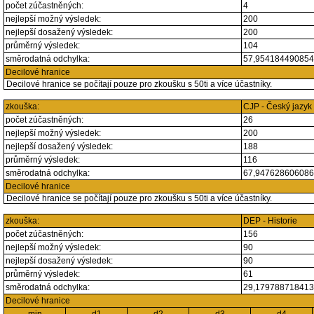
počet zúčastněných:
4
nejlepší možný výsledek:
200
nejlepší dosažený výsledek:
200
průměrný výsledek:
104
směrodatná odchylka:
57,95418449085
Decilové hranice
Decilové hranice se počítají pouze pro zkoušku s 50ti a více účastníky.
zkouška:
CJP - Český jazyk
počet zúčastněných:
26
nejlepší možný výsledek:
200
nejlepší dosažený výsledek:
188
průměrný výsledek:
116
směrodatná odchylka:
67,94762860608
Decilové hranice
Decilové hranice se počítají pouze pro zkoušku s 50ti a více účastníky.
zkouška:
DEP - Historie
počet zúčastněných:
156
nejlepší možný výsledek:
90
nejlepší dosažený výsledek:
90
průměrný výsledek:
61
směrodatná odchylka:
29,17978871841
Decilové hranice