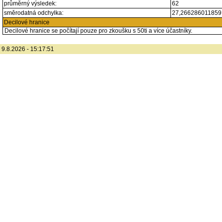
průměrný výsledek:
62
směrodatná odchylka:
27,26628601185
Decilové hranice
Decilové hranice se počítají pouze pro zkoušku s 50ti a více účastníky.
9.8.2026 - 15:17:51