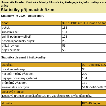
Univerzita Hradec Králové - fakulty Filozofická, Pedagogická, Informatiky a 
práce
Statistiky přijímacích řízení
Statistiky PZ 2024 - Detail oboru
obor:
3937 - B011401H - Historie se z
počet:
183
zúčastnili se:
151
splnili podmínky přijetí:
123
nesplnili podmínky přijetí:
28
přijatí rovnou:
53
přijatí celkem:
53
Statistika písemné části zkoušky
zkouška:
AJP - Anglický jaz
počet zúčastněných:
36
nejlepší možný výsledek:
200
nejlepší dosažený výsledek:
184
průměrný výsledek:
131
směrodatná odchylka:
54,08641079696
Decilové hranice
Decilové hranice se počítají pouze pro zkoušku s 50ti a více účastníky.
zkouška:
BIC - Biologie