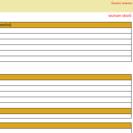
Úvodní stránka
seznam oborů
zenční)