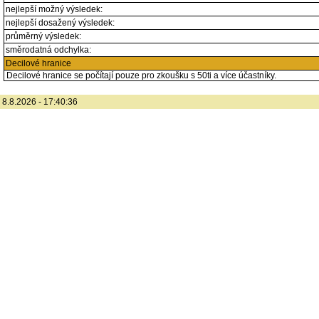
nejlepší možný výsledek:
nejlepší dosažený výsledek:
průměrný výsledek:
směrodatná odchylka:
Decilové hranice
Decilové hranice se počítají pouze pro zkoušku s 50ti a více účastníky.
8.8.2026 - 17:40:36