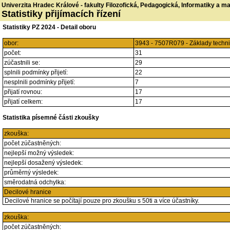
Univerzita Hradec Králové - fakulty Filozofická, Pedagogická, Informatiky a 
Statistiky přijímacích řízení
Statistiky PZ 2024 - Detail oboru
obor:
3943 - 7507R079 - Základy techn
počet:
31
zúčastnili se:
29
splnili podmínky přijetí:
22
nesplnili podmínky přijetí:
7
přijatí rovnou:
17
přijatí celkem:
17
Statistika písemné části zkoušky
zkouška:
počet zúčastněných:
nejlepší možný výsledek:
nejlepší dosažený výsledek:
průměrný výsledek:
směrodatná odchylka:
Decilové hranice
Decilové hranice se počítají pouze pro zkoušku s 50ti a více účastníky.
zkouška:
počet zúčastněných: