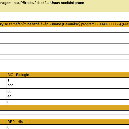
managementu, Přírodovědecká a Ústav sociální práce
iky se zaměřením na vzdělávání - maior (Bakalářský program B0114A300056) (Pre
BIC - Biologie
1
200
60
60
0
DEP - Historie
0