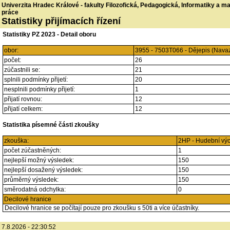
Univerzita Hradec Králové - fakulty Filozofická, Pedagogická, Informatiky a 
práce
Statistiky přijímacích řízení
Statistiky PZ 2023 - Detail oboru
obor:
3955 - 7503T066 - Dějepis (Nava
počet:
26
zúčastnili se:
21
splnili podmínky přijetí:
20
nesplnili podmínky přijetí:
1
přijatí rovnou:
12
přijatí celkem:
12
Statistika písemné části zkoušky
zkouška:
2HP - Hudební vý
počet zúčastněných:
1
nejlepší možný výsledek:
150
nejlepší dosažený výsledek:
150
průměrný výsledek:
150
směrodatná odchylka:
0
Decilové hranice
Decilové hranice se počítají pouze pro zkoušku s 50ti a více účastníky.
7.8.2026 - 22:30:52