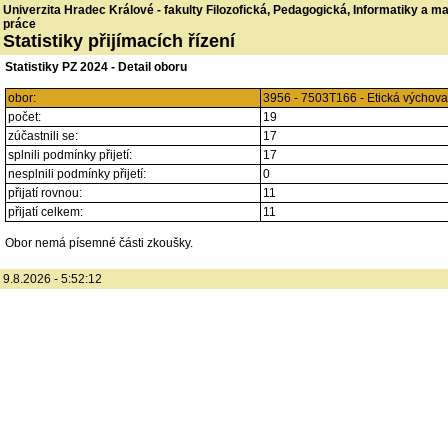
Univerzita Hradec Králové - fakulty Filozofická, Pedagogická, Informatiky a 
práce
Statistiky přijímacích řízení
Statistiky PZ 2024 - Detail oboru
obor:
3956 - 7503T166 - Etická výchov
počet:
19
zúčastnili se:
17
splnili podmínky přijetí:
17
nesplnili podmínky přijetí:
0
přijatí rovnou:
11
přijatí celkem:
11
Obor nemá písemné části zkoušky.
9.8.2026 - 5:52:12