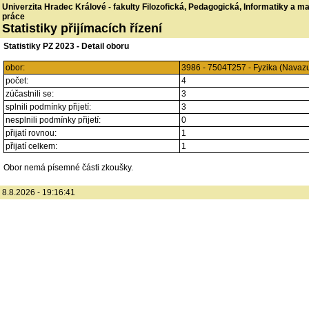
Univerzita Hradec Králové - fakulty Filozofická, Pedagogická, Informatiky a 
práce
Statistiky přijímacích řízení
Statistiky PZ 2023 - Detail oboru
obor:
3986 - 7504T257 - Fyzika (Navaz
počet:
4
zúčastnili se:
3
splnili podmínky přijetí:
3
nesplnili podmínky přijetí:
0
přijatí rovnou:
1
přijatí celkem:
1
Obor nemá písemné části zkoušky.
8.8.2026 - 19:16:41