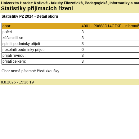
Univerzita Hradec Králové - fakulty Filozofická, Pedagogická, Informatiky a 
Statistiky přijímacích řízení
Statistiky PZ 2024 - Detail oboru
obor:
4001 - P0688D14CZKF - Informač
počet:
3
zúčastnili se:
3
splnili podmínky přijetí:
3
nesplnili podmínky přijetí:
0
přijatí rovnou:
3
přijatí celkem:
3
Obor nemá písemné části zkoušky.
8.8.2026 - 15:26:19