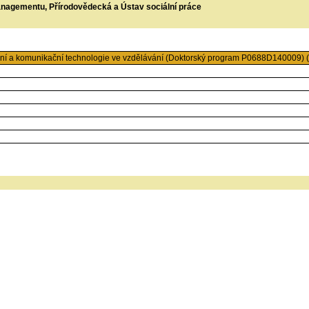
managementu, Přírodovědecká a Ústav sociální práce
ní a komunikační technologie ve vzdělávání (Doktorský program P0688D140009)