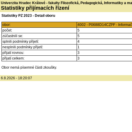
Univerzita Hradec Králové - fakulty Filozofická, Pedagogická, Informatiky a 
Statistiky přijímacích řízení
Statistiky PZ 2023 - Detail oboru
obor:
4002 - P0688D14CZPF - Informačn
počet:
5
zúčastnili se:
5
splnili podmínky přijetí:
4
nesplnili podmínky přijetí:
1
přijatí rovnou:
3
přijatí celkem:
3
Obor nemá písemné části zkoušky.
6.8.2026 - 18:20:07