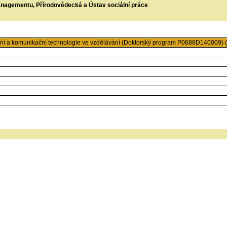
managementu, Přírodovědecká a Ústav sociální práce
í a komunikační technologie ve vzdělávání (Doktorský program P0688D140009) (