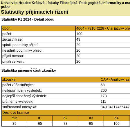
Univerzita Hradec Králové - fakulty Filozofická, Pedagogická, Informatiky a 
práce
Statistiky přijímacích řízení
Statistiky PZ 2024 - Detail oboru
obor:
4004 - 7310R228 - Cizí jazyky pr
počet:
100
zúčastnili se:
49
splnili podmínky přijetí:
29
nesplnili podmínky přijetí:
20
přijatí rovnou:
20
přijatí celkem:
20
Statistika písemné části zkoušky
zkouška:
CAP - Anglický jaz
počet zúčastněných:
68
nejlepší možný výsledek:
200
nejlepší dosažený výsledek:
173
průměrný výsledek:
111
směrodatná odchylka:
84,18411746544
Decilové hranice
min
d1
d2
d3
d4
39
65
78
95
106