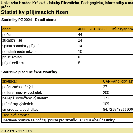
Univerzita Hradec Králové - fakulty Filozofická, Pedagogická, Informatiky a 
práce
Statistiky přijímacích řízení
Statistiky PZ 2024 - Detail oboru
obor:
4006 - 7310R230 - Cizí jazyky pr
počet:
44
zúčastnili se:
24
splnili podmínky přijetí:
14
nesplnili podmínky přijetí:
10
přijatí rovnou:
8
přijatí celkem:
8
Statistika písemné části zkoušky
zkouška:
CAP - Anglický jaz
počet zúčastněných:
27
nejlepší možný výsledek:
200
nejlepší dosažený výsledek:
171
průměrný výsledek:
109
směrodatná odchylka:
84,72154826690
Decilové hranice
Decilové hranice se počítají pouze pro zkoušku s 50ti a více účastníky.
7.8.2026 - 22:51:09