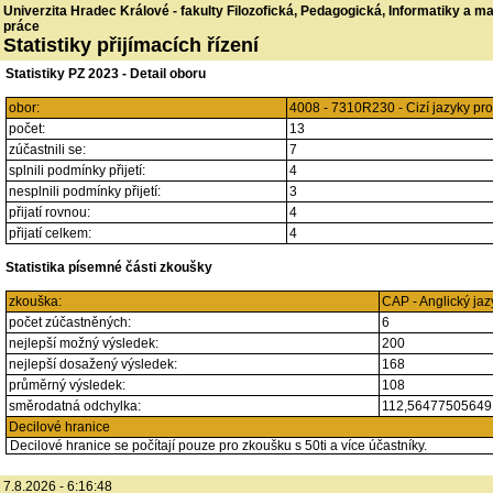
Univerzita Hradec Králové - fakulty Filozofická, Pedagogická, Informatiky a 
práce
Statistiky přijímacích řízení
Statistiky PZ 2023 - Detail oboru
obor:
4008 - 7310R230 - Cizí jazyky pr
počet:
13
zúčastnili se:
7
splnili podmínky přijetí:
4
nesplnili podmínky přijetí:
3
přijatí rovnou:
4
přijatí celkem:
4
Statistika písemné části zkoušky
zkouška:
CAP - Anglický jaz
počet zúčastněných:
6
nejlepší možný výsledek:
200
nejlepší dosažený výsledek:
168
průměrný výsledek:
108
směrodatná odchylka:
112,5647750564
Decilové hranice
Decilové hranice se počítají pouze pro zkoušku s 50ti a více účastníky.
7.8.2026 - 6:16:48