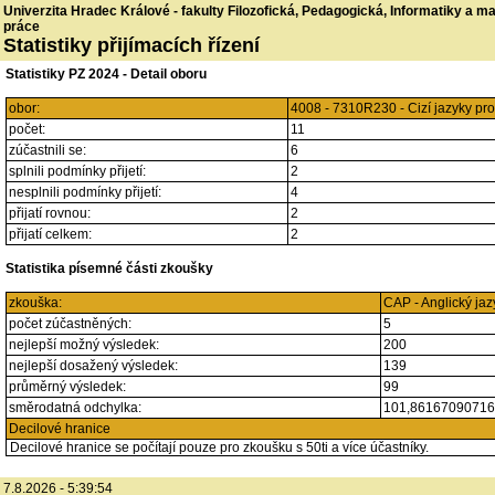
Univerzita Hradec Králové - fakulty Filozofická, Pedagogická, Informatiky a 
práce
Statistiky přijímacích řízení
Statistiky PZ 2024 - Detail oboru
obor:
4008 - 7310R230 - Cizí jazyky pr
počet:
11
zúčastnili se:
6
splnili podmínky přijetí:
2
nesplnili podmínky přijetí:
4
přijatí rovnou:
2
přijatí celkem:
2
Statistika písemné části zkoušky
zkouška:
CAP - Anglický jaz
počet zúčastněných:
5
nejlepší možný výsledek:
200
nejlepší dosažený výsledek:
139
průměrný výsledek:
99
směrodatná odchylka:
101,8616709071
Decilové hranice
Decilové hranice se počítají pouze pro zkoušku s 50ti a více účastníky.
7.8.2026 - 5:39:54